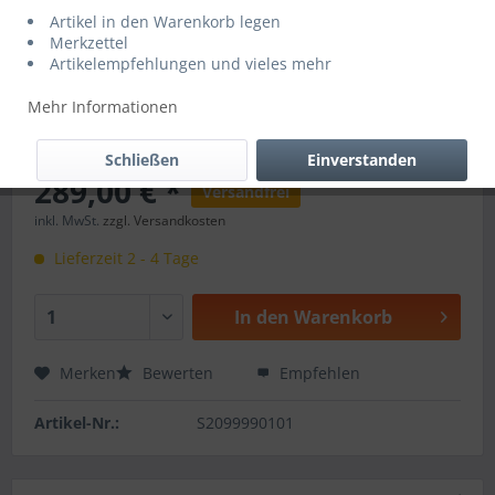
Artikel in den Warenkorb legen
Merkzettel
Artikelempfehlungen und vieles mehr
Mehr Informationen
Schließen
Einverstanden
289,00 € *
Versandfrei
inkl. MwSt.
zzgl. Versandkosten
Lieferzeit 2 - 4 Tage
In den
Warenkorb
Merken
Bewerten
Empfehlen
Artikel-Nr.:
S2099990101