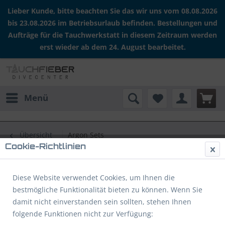
Lieber Kunde, bitte beachten Sie das wir uns vom 08.08.2026
bis 23.08.2026 im Betriebsurlaub befinden. Bestellungen und
Aufträge für die Tauchwerkstatt in diesem Zeitraum werden
erst wieder ab dem 24. August bearbeitet.
Menü
Übersicht
Argon Sets
Cookie-Richtlinien
BtS Argon Set (0,85 Liter) DIN
Diese Website verwendet Cookies, um Ihnen die
bestmögliche Funktionalität bieten zu können. Wenn Sie
damit nicht einverstanden sein sollten, stehen Ihnen
folgende Funktionen nicht zur Verfügung: