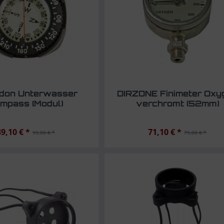
don Unterwasser
DIRZONE Finimeter Oxy
mpass (Modul)
verchromt (52mm)
89,10 € *
71,10 € *
99,00 € *
79,00 € *