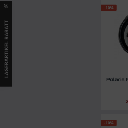
-10%
LAGERARTIKEL RABATT
Polaris 
-10%