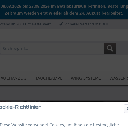
 08.08.2026 bis 23.08.2026 im Betriebsurlaub befinden. Bestellun
Zeitraum werden erst wieder ab dem 24. August bearbeitet.
rsand ab 200 Euro Bestellwert
Schneller Versand mit DHL
TAUCHANZUG
TAUCHLAMPE
WING SYSTEME
WASSER
ookie-Richtlinien
Diese Website verwendet Cookies, um Ihnen die bestmögliche