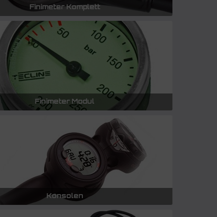
Finimeter Komplett
Finimeter Modul
Konsolen