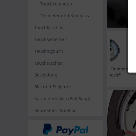
Tauchcomputer
Finimeter und Kompass
Tauchflaschen
Tauchsicherheit
-10%
Tauchlogbuch
Tauchtaschen
Polaris Mini Finimeter
Finimet
"Stage Basic"
(S
Bekleidung
Blei und Bleigurte
26,10 € *
29,00 € *
Karabinerhaken (Bolt Snap)
Rebreather Zubehör