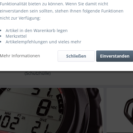
Funktionalität bieten zu können. Wenn Sie damit nicht
einverstanden sein sollten, stehen Ihnen folgende Funktionen
nicht zur Verfügung:
Artikel in den Warenkorb legen
Merkzettel
Artikelempfehlungen und vieles mehr
-13.64%
-10%
Mehr Informationen
Schließen
Einverstanden
er Konsole 52mm
OMS Mini Finimeter 300BAR
DIRZONE F
chutzhülle)
11,00 € *
38,00 € *
62,10 
44,00 € *