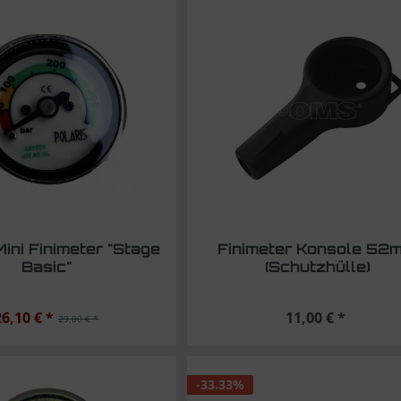
Mini Finimeter "Stage
Finimeter Konsole 52
Basic"
(Schutzhülle)
26,10 € *
11,00 € *
29,00 € *
-33.33%