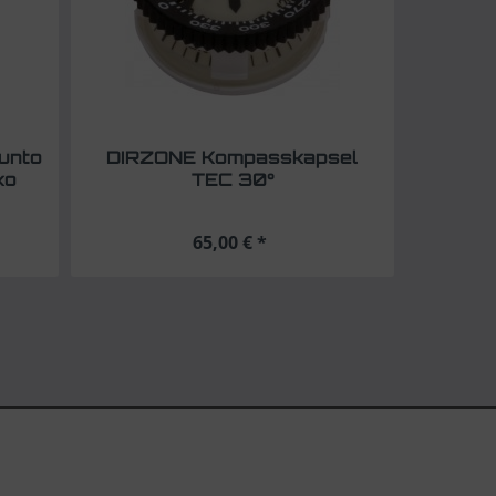
unto
DIRZONE Kompasskapsel
ko
TEC 30°
65,00 € *