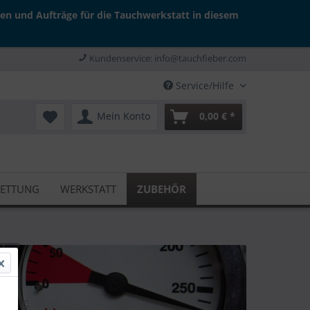
gen und Aufträge für die Tauchwerkstatt in diesem
Kundenservice: info@tauchfieber.com
Service/Hilfe
Mein Konto
0,00 € *
RETTUNG
WERKSTATT
ZUBEHÖR