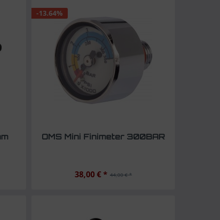
-13.64%
mm
OMS Mini Finimeter 300BAR
38,00 € *
44,00 € *