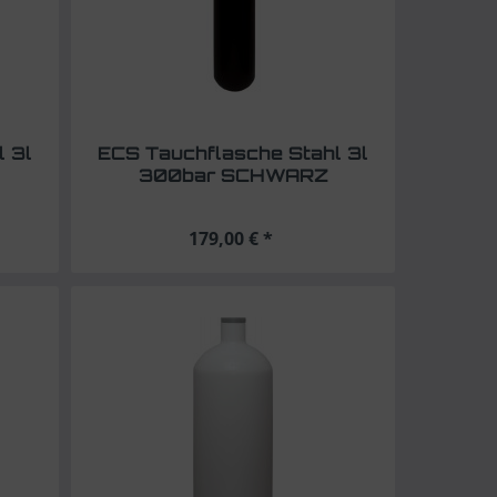
 3l
ECS Tauchflasche Stahl 3l
300bar SCHWARZ
179,00 € *