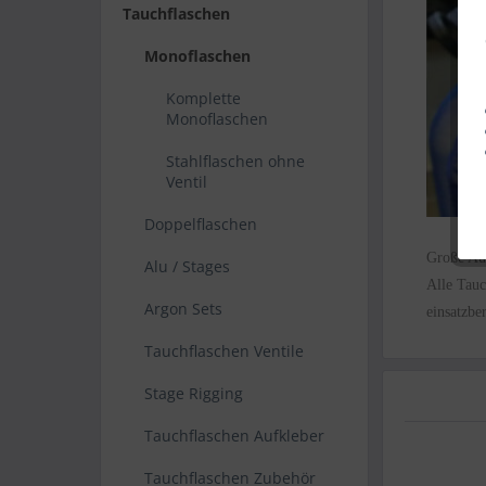
Tauchflaschen
Monoflaschen
Komplette
Monoflaschen
Stahlflaschen ohne
Ventil
Doppelflaschen
Große Aus
Alu / Stages
Alle Tauc
Argon Sets
einsatzb
Tauchflaschen Ventile
Stage Rigging
Tauchflaschen Aufkleber
Tauchflaschen Zubehör