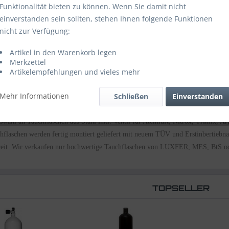
Funktionalität bieten zu können. Wenn Sie damit nicht
einverstanden sein sollten, stehen Ihnen folgende Funktionen
nicht zur Verfügung:
Artikel in den Warenkorb legen
Merkzettel
Artikelempfehlungen und vieles mehr
Mehr Informationen
Schließen
Einverstanden
wahl an Tauchflaschen aus Stahl inkl. Ventil für Atemluft, Nitrox, Trimix, A
hflaschen werden fertig montiert geliefert mit neuem TÜV und
Erstinbertiebn
ereit. Wir verkaufen nur hochwertige Tauchflaschen von LUXFER, MES, BtS
TOPSELLER