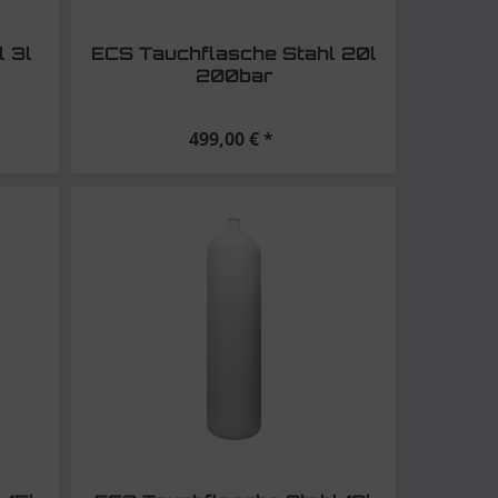
 3l
ECS Tauchflasche Stahl 20l
200bar
499,00 € *