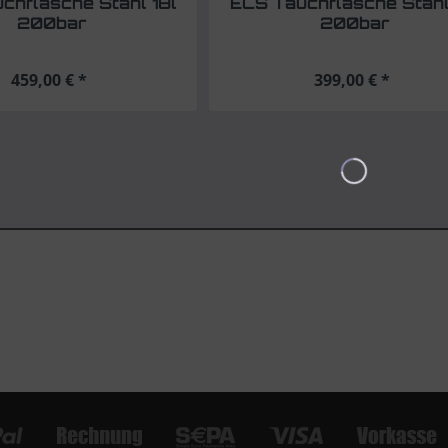
chflasche Stahl 18l
ECS Tauchflasche Stahl
200bar
200bar
459,00 € *
399,00 € *