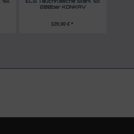
 15l
ECS Tauchflasche Stahl 12l
200bar KONKAV
329,00 € *