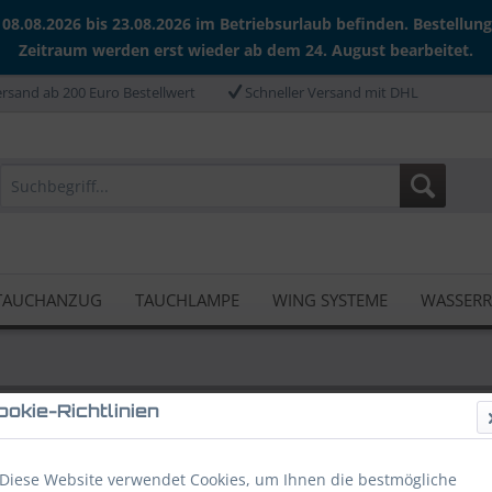
 08.08.2026 bis 23.08.2026 im Betriebsurlaub befinden. Bestellun
Zeitraum werden erst wieder ab dem 24. August bearbeitet.
rsand ab 200 Euro Bestellwert
Schneller Versand mit DHL
TAUCHANZUG
TAUCHLAMPE
WING SYSTEME
WASSER
ookie-Richtlinien
oflaschen
Diese Website verwendet Cookies, um Ihnen die bestmögliche