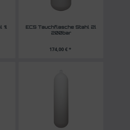
 1l
ECS Tauchflasche Stahl 2l
200bar
174,00 € *