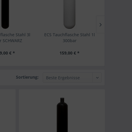
lasche Stahl 3l
ECS Tauchflasche Stahl 1l
ECS Tauchfl
ar SCHWARZ
300bar
2
9,00 € *
159,00 € *
159
Sortierung: