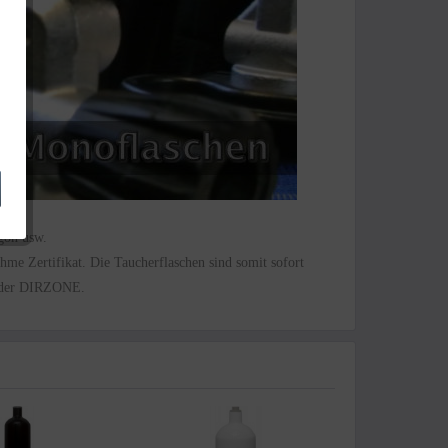
rgon usw.
ahme
Zertifikat. Die Taucherflaschen sind somit sofort
 oder DIRZONE.