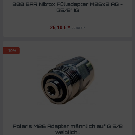
300 BAR Nitrox Fülladapter M26x2 AG -
G5/8" IG
26,10 € *
29,00 € *
-10%
Polaris M26 Adapter männlich auf G 5/8
weiblich...