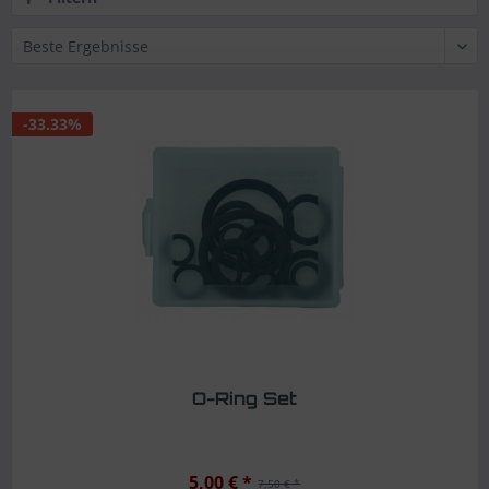
-33.33%
O-Ring Set
5,00 € *
7,50 € *