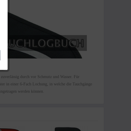
ne.
 zuverlässig durch
vor Schmutz und Wasser. Für
er in einer 6
-Fach
Lochung, in welche die Tauchgänge
eingetragen werden können.