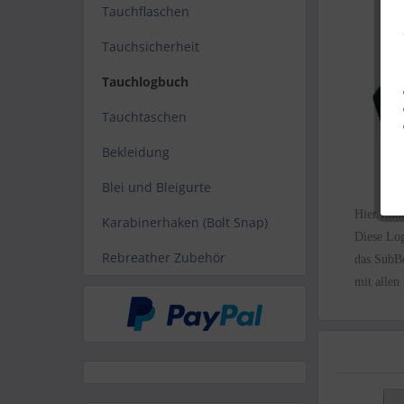
Tauchflaschen
Tauchsicherheit
Tauchlogbuch
Tauchtaschen
Bekleidung
Blei und Bleigurte
Hier find
Karabinerhaken (Bolt Snap)
Diese Log
Rebreather Zubehör
das
Sub
B
mit allen