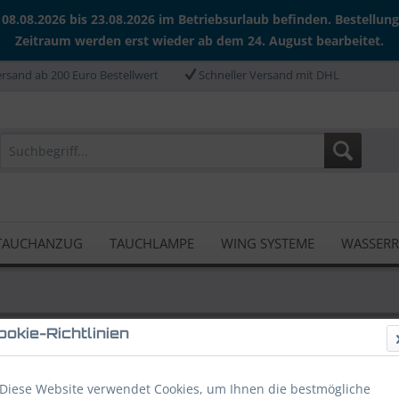
 08.08.2026 bis 23.08.2026 im Betriebsurlaub befinden. Bestellun
Zeitraum werden erst wieder ab dem 24. August bearbeitet.
rsand ab 200 Euro Bestellwert
Schneller Versand mit DHL
TAUCHANZUG
TAUCHLAMPE
WING SYSTEME
WASSER
ookie-Richtlinien
chlogbuch
Diese Website verwendet Cookies, um Ihnen die bestmögliche