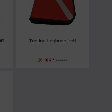
00
Tecline Logbuch (rot)
26,10 € *
29,00 € *