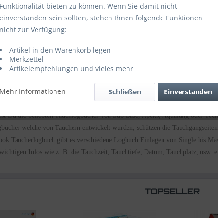
Funktionalität bieten zu können. Wenn Sie damit nicht
einverstanden sein sollten, stehen Ihnen folgende Funktionen
nicht zur Verfügung:
Artikel in den Warenkorb legen
Merkzettel
Artikelempfehlungen und vieles mehr
Mehr Informationen
Schließen
Einverstanden
est Du die beliebten Tauchlogbücher von
Sub
Base, Apeks, Aqualung oder Tecli
bücher welche von Tauchern entwickelt wurden, schützen die Tauchgangseiten
ook
Taucherlogbuch gibt es verschiedene Logbuch Einlagen von Single bis Mast
 wichtigen
Infos
wie z. B. die Tauchzeit, Tauchtiefe, Datum, Tauchplatz, usw. 
TOPSELLER