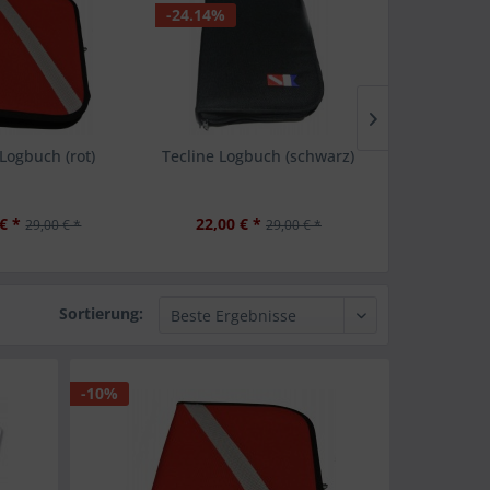
-24.14%
-24.53%
 Logbuch (rot)
Tecline Logbuch (schwarz)
i.a.c. S
Orientier
€ *
22,00 € *
12,00 €
29,00 € *
29,00 € *
Sortierung:
-10%