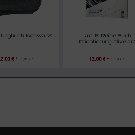
 Logbuch (schwarz)
i.a.c. S-Reihe Buch
Orientierung (diveiac
22,00 € *
12,00 € *
29,00 € *
15,90 € *