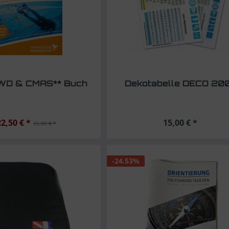
WD & CMAS** Buch
Dekotabelle DECO 20
22,50 € *
15,00 € *
25,00 € *
-24.53%