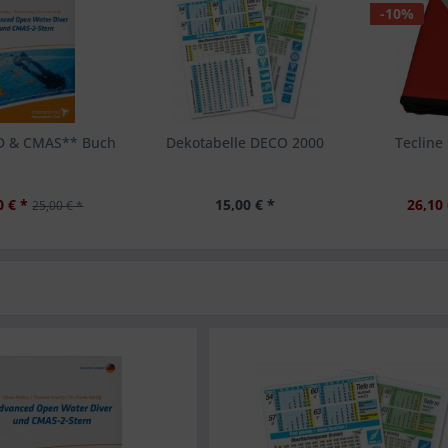
-10%
D & CMAS** Buch
Dekotabelle DECO 2000
Tecline
0 € *
15,00 € *
26,10 
25,00 € *