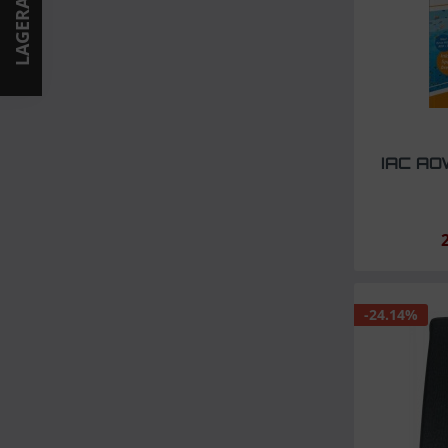
IAC AO
-24.14%