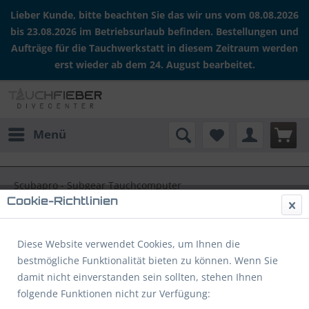
Lieber Kunde, bitte beachten Sie das wir uns vom 08.08.2026
bis 23.08.2026 im Betriebsurlaub befinden. Bestellungen und
Aufträge für die Tauchwerkstatt in diesem Zeitraum werden
erst wieder ab dem 24. August bearbeitet.
Menü
Scubapro - Subgear Tauchcomputer
Cookie-Richtlinien
Filtern
Diese Website verwendet Cookies, um Ihnen die
bestmögliche Funktionalität bieten zu können. Wenn Sie
Batteriewechsel Scubapro - Subgear
damit nicht einverstanden sein sollten, stehen Ihnen
Tauchcomputer
folgende Funktionen nicht zur Verfügung: