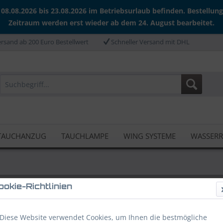
 08.08.2026 bis 23.08.2026 im Betriebsurlaub befinden. Bestellun
Zeitraum werden erst wieder ab dem 24. August bearbeitet.
rsand ab 200 Euro Bestellwert
Schneller Versand mit DHL
TAUCHANZUG
TAUCHLAMPE
WING SYSTEME
WASSER
ookie-Richtlinien
r Suunto SK7 Kompass
Diese Website verwendet Cookies, um Ihnen die bestmögliche