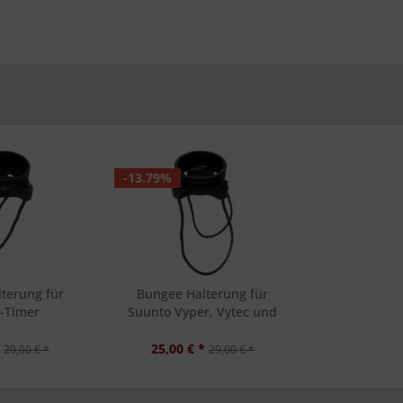
-13.79%
terung für
Bungee Halterung für
-Timer
Suunto Vyper, Vytec und
Gekko
*
25,00 € *
29,00 € *
29,00 € *