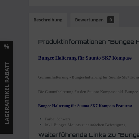
Beschreibung
Bewertungen
0
Produktinformationen "Bungee 
Bungee Halterung für Suunto SK7 Kompass
LAGERARTIKEL RABATT
Gummihalterung - Bungeehalterung für Suunto SK7 Kom
Die Gummihalterung für den Suunto Kompass inkl. Bungee 
Bungee Halterung für Suunto SK7 Kompass Features:
Farbe: Schwarz
Inkl. Bungee Mounts zur einfachen Befestigung
Weiterführende Links zu "Bung