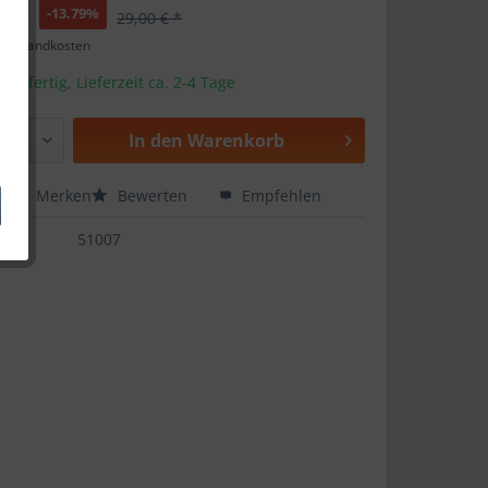
€ *
-13.79%
29,00 € *
. Versandkosten
andfertig, Lieferzeit ca. 2-4 Tage
In den
Warenkorb
en
Merken
Bewerten
Empfehlen
51007