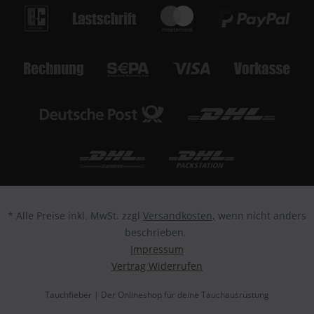
* Alle Preise inkl. MwSt. zzgl
Versandkosten,
wenn nicht anders
beschrieben.
Impressum
Vertrag Widerrufen
Tauchfieber | Der Onlineshop für deine Tauchausrüstung