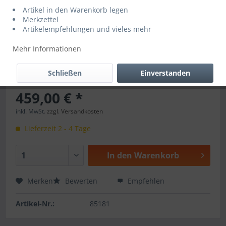
Artikel in den Warenkorb legen
Merkzettel
Artikelempfehlungen und vieles mehr
Mehr Informationen
Schließen
Einverstanden
459,00 € *
inkl. MwSt.
zzgl. Versandkosten
Lieferzeit 2 - 4 Tage
In den
Warenkorb
Merken
Bewerten
Empfehlen
Artikel-Nr.:
85181