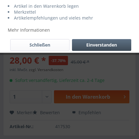
Artikel in den Warenkorb legen
Merkzettel
Artikelempfehlungen und vieles mehr
Mehr Informationen
Schließen
Einverstanden
28,00 € *
-37.78%
45,00 € *
inkl. MwSt.
zzgl. Versandkosten
Sofort versandfertig, Lieferzeit ca. 2-4 Tage
In den
Warenkorb
Merken
Bewerten
Empfehlen
Artikel-Nr.:
417530