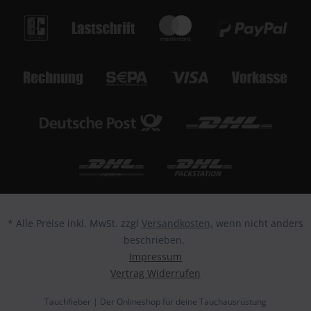
* Alle Preise inkl. MwSt. zzgl
Versandkosten,
wenn nicht anders
beschrieben.
Impressum
Vertrag Widerrufen
Tauchfieber | Der Onlineshop für deine Tauchausrüstung