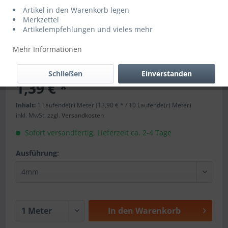
Artikel in den Warenkorb legen
Merkzettel
Artikelempfehlungen und vieles mehr
Mehr Informationen
Schließen
Einverstanden
1,39 € *
Inhalt:
1 Laufende(r) Meter (13,90 € * / 10 Laufende(r) Meter)
inkl. MwSt.
zzgl. Versandkosten
Sofort versandfertig, Lieferzeit ca. 2-4 Tage
Ausführung:
In den
Warenkorb