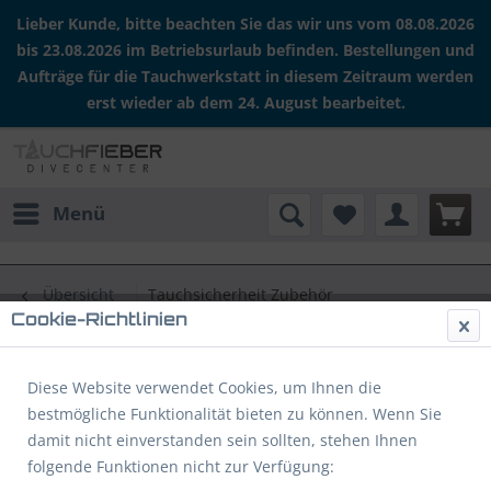
Lieber Kunde, bitte beachten Sie das wir uns vom 08.08.2026
bis 23.08.2026 im Betriebsurlaub befinden. Bestellungen und
Aufträge für die Tauchwerkstatt in diesem Zeitraum werden
erst wieder ab dem 24. August bearbeitet.
Menü
Übersicht
Tauchsicherheit Zubehör
Cookie-Richtlinien
Mares XR Bungee Cord
Diese Website verwendet Cookies, um Ihnen die
bestmögliche Funktionalität bieten zu können. Wenn Sie
damit nicht einverstanden sein sollten, stehen Ihnen
folgende Funktionen nicht zur Verfügung: