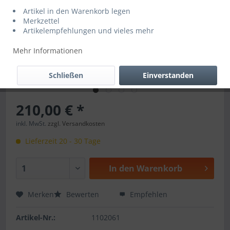
Artikel in den Warenkorb legen
Merkzettel
Artikelempfehlungen und vieles mehr
Mehr Informationen
Schließen
Einverstanden
210,00 € *
inkl. MwSt.
zzgl. Versandkosten
Lieferzeit 20 - 30 Tage
In den
Warenkorb
Merken
Bewerten
Empfehlen
Artikel-Nr.:
1102061