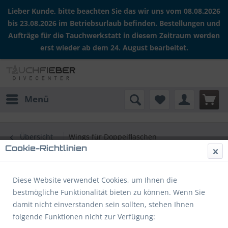
Lieber Kunde, bitte beachten Sie das wir uns vom 08.08.2026
bis 23.08.2026 im Betriebsurlaub befinden. Bestellungen und
Aufträge für die Tauchwerkstatt in diesem Zeitraum werden
erst wieder ab dem 24. August bearbeitet.
Menü
Übersicht
Wings für Doppelflaschen
Cookie-Richtlinien
FINNSUB FLY 20D Wing
Diese Website verwendet Cookies, um Ihnen die
bestmögliche Funktionalität bieten zu können. Wenn Sie
damit nicht einverstanden sein sollten, stehen Ihnen
folgende Funktionen nicht zur Verfügung: