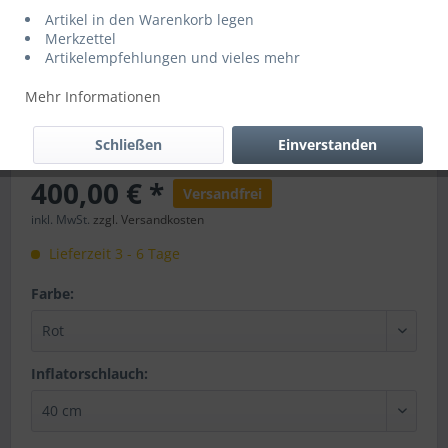
Artikel in den Warenkorb legen
Merkzettel
Artikelempfehlungen und vieles mehr
Mehr Informationen
Schließen
Einverstanden
400,00 € *
Versandfrei
inkl. MwSt.
zzgl. Versandkosten
Lieferzeit 3 - 6 Tage
Farbe:
Inflatorschlauch: