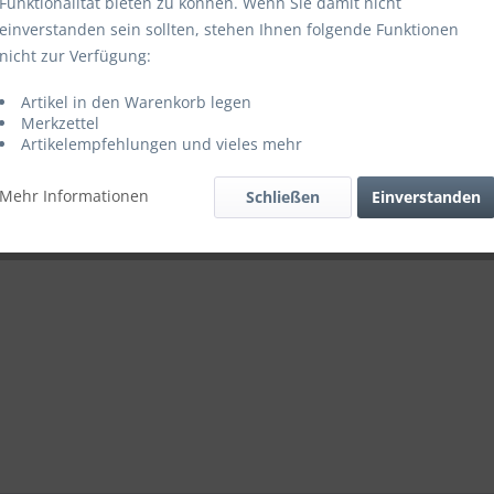
11,00 
Funktionalität bieten zu können. Wenn Sie damit nicht
einverstanden sein sollten, stehen Ihnen folgende Funktionen
inkl. MwSt.
zzgl
nicht zur Verfügung:
Sofort vers
Artikel in den Warenkorb legen
Merkzettel
Artikelempfehlungen und vieles mehr
Mehr Informationen
Schließen
Einverstanden
Vergleich
Artikel-Nr.: