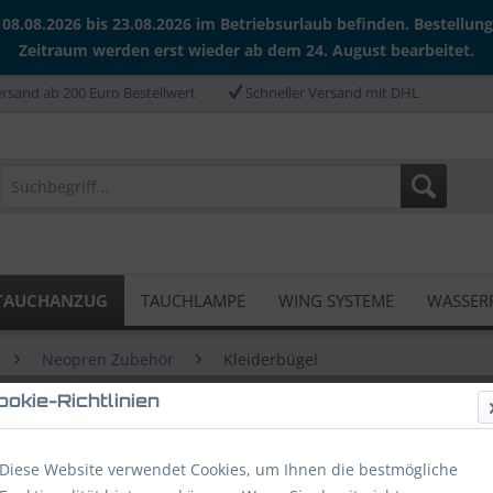
 08.08.2026 bis 23.08.2026 im Betriebsurlaub befinden. Bestellun
Zeitraum werden erst wieder ab dem 24. August bearbeitet.
rsand ab 200 Euro Bestellwert
Schneller Versand mit DHL
TAUCHANZUG
TAUCHLAMPE
WING SYSTEME
WASSER
Neopren Zubehör
Kleiderbügel
ookie-Richtlinien
Diese Website verwendet Cookies, um Ihnen die bestmögliche