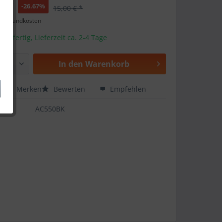
€ *
-26.67%
15,00 € *
. Versandkosten
andfertig, Lieferzeit ca. 2-4 Tage
In den
Warenkorb
en
Merken
Bewerten
Empfehlen
AC550BK