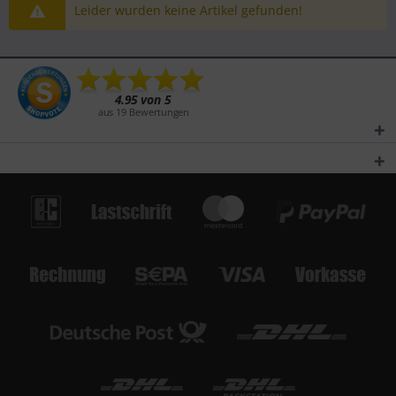
Leider wurden keine Artikel gefunden!