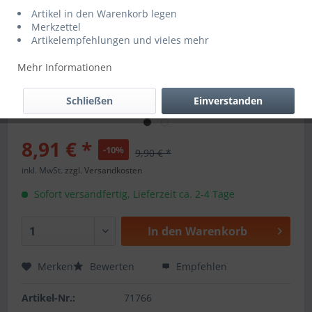
Artikel in den Warenkorb legen
Merkzettel
Artikelempfehlungen und vieles mehr
Mehr Informationen
Schließen
Einverstanden
8,91 € *
-10%
9,90 € *
inkl. MwSt.
zzgl. Versandkosten
Sofort versandfertig, Lieferzeit ca. 2-4 Tage
In den
Warenkorb
Merken
Bewerten
Empfehlen
Artikel-Nr.:
71766