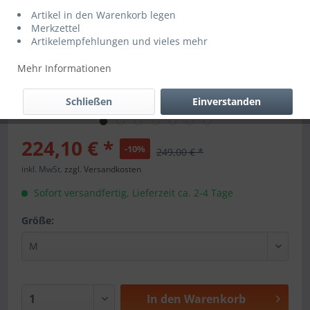
Artikel in den Warenkorb legen
Merkzettel
Artikelempfehlungen und vieles mehr
Mehr Informationen
Schließen
Einverstanden
224,10 € *
-10%
249,00 € *
inkl. MwSt.
zzgl. Versandkosten
Sofort versandfertig, Lieferzeit ca. 2-4 Tage
Größe:
In den
Warenkorb