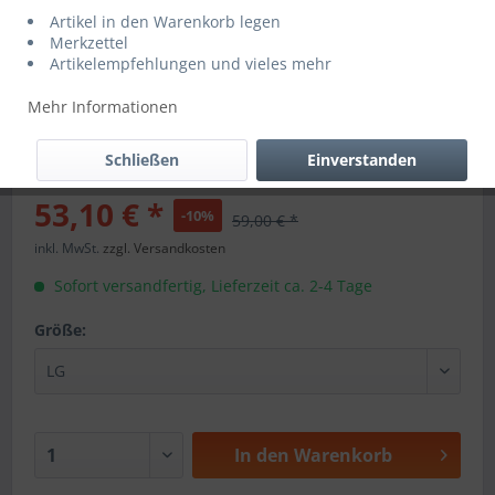
Artikel in den Warenkorb legen
Merkzettel
Artikelempfehlungen und vieles mehr
Mehr Informationen
Schließen
Einverstanden
53,10 € *
-10%
59,00 € *
inkl. MwSt.
zzgl. Versandkosten
Sofort versandfertig, Lieferzeit ca. 2-4 Tage
Größe:
In den
Warenkorb