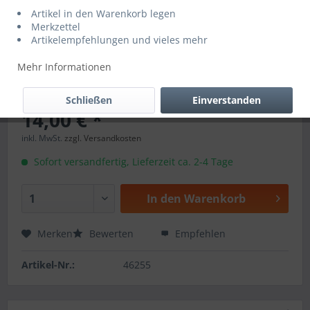
Artikel in den Warenkorb legen
Merkzettel
Artikelempfehlungen und vieles mehr
Mehr Informationen
Schließen
Einverstanden
14,00 € *
inkl. MwSt.
zzgl. Versandkosten
Sofort versandfertig, Lieferzeit ca. 2-4 Tage
In den
Warenkorb
Merken
Bewerten
Empfehlen
Artikel-Nr.:
46255