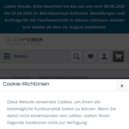
Lieber Kunde, bitte beachten Sie das wir uns vom 08.08.2026
bis 23.08.2026 im Betriebsurlaub befinden. Bestellungen und
Aufträge für die Tauchwerkstatt in diesem Zeitraum werden
erst wieder ab dem 24. August bearbeitet.
Menü
Übersicht
Rolock Handschuhsystem
Cookie-Richtlinien
ROLOCK Ring 2 schwarz (Paar)
Diese Website verwendet Cookies, um Ihnen die
bestmögliche Funktionalität bieten zu können. Wenn Sie
damit nicht einverstanden sein sollten, stehen Ihnen
folgende Funktionen nicht zur Verfügung: