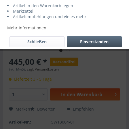
Artikel in den Warenkorb legen
Merkzettel
Artikelempfehlungen und vieles mehr
Mehr Informationen
Schließen
Einverstanden
445,00 € *
Versandfrei
inkl. MwSt.
zzgl. Versandkosten
Lieferzeit 3 - 5 Tage
In den
Warenkorb
Merken
Bewerten
Empfehlen
Artikel-Nr.:
SW13004-01