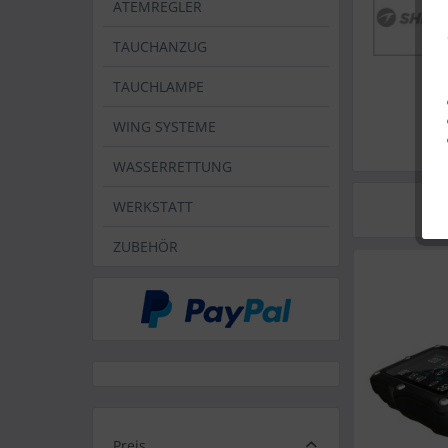
ATEMREGLER
TAUCHANZUG
TAUCHLAMPE
WING SYSTEME
WASSERRETTUNG
WERKSTATT
ZUBEHÖR
Preis