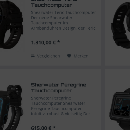
Tauchcomputer
Shearwater Teric Tauchcomputer
Der neue Shearwater
Tauchcomputer im
Armbanduhren Design, der Teric.
Volle Farbe, hohe Auflösung,
Extrem robust, übersichtlich gestaltet und
1.310,00 € *
gut ablesbar. Intuitive
Bedienelemente und
Menüführung zusammen...
Vergleichen
Merken
Sherwater Peregrine
Tauchcomputer
Sherwater Peregrine
Tauchcomputer Shearwater
Peregrine Tauchcomputer –
intuitiv, robust & vielseitig Der
Shearwater Peregrine ist der
ideale Tauchcomputer für Sport-
615,00 € *
und ambitionierte Freizeittaucher,