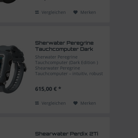
und bietet nun zusätzlich die...
Vergleichen
Merken
Sherwater Peregrine
Tauchcomputer Dark
Edition
Sherwater Peregrine
Tauchcomputer (Dark Edition )
Shearwater Peregrine
Tauchcomputer – intuitiv, robust
& vielseitig in moderner dunkler
Dark Edition (Grau) Der
615,00 € *
Shearwater Peregrine ist der
ideale Tauchcomputer für Sport-
und...
Vergleichen
Merken
Shearwater Perdix 2Ti