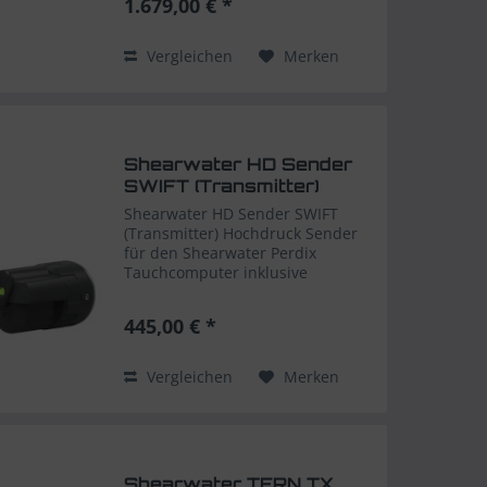
1.679,00 € *
uvm. OC Recreational Drei Gas
Nitrox Computer mit Features für
den...
Vergleichen
Merken
Shearwater HD Sender
SWIFT (Transmitter)
Shearwater HD Sender SWIFT
(Transmitter) Hochdruck Sender
für den Shearwater Perdix
Tauchcomputer inklusive
Transport Tasche Der HD Sender
wird einfach an den
445,00 € *
Hochdruckabgang der 1. Stufe
montiert und mit dem Shearwater
Tauchcomputer...
Vergleichen
Merken
Shearwater TERN TX