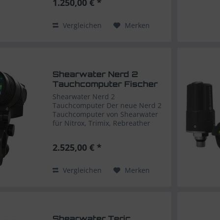
1.250,00 € *
Nitrox Computer mit Features für
den
anspruchsvollen Tauchenthusiasten....
Vergleichen
Merken
Shearwater Nerd 2
Tauchcomputer Fischer
Shearwater Nerd 2
Tauchcomputer Der neue Nerd 2
Tauchcomputer von Shearwater
für Nitrox, Trimix, Rebreather
uvm. Der Sherwater Nerd 2 ist die
nächste Generation robuster und
2.525,00 € *
zuverlässiger technischer
Tauchcomputer von Shearwater...
Vergleichen
Merken
Shearwater Teric