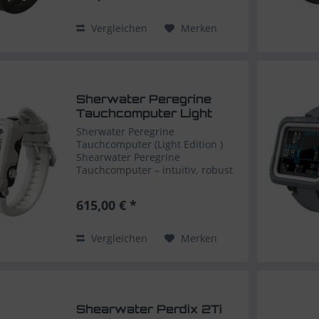
die Wert auf übersichtliche...
Vergleichen
Merken
Sherwater Peregrine
Tauchcomputer Light
Edition
Sherwater Peregrine
Tauchcomputer (Light Edition )
Shearwater Peregrine
Tauchcomputer – intuitiv, robust
& vielseitig in moderner heller
light Edition Der Shearwater
615,00 € *
Peregrine ist der ideale
Tauchcomputer für Sport- und
ambitionierte...
Vergleichen
Merken
Shearwater Perdix 2Ti