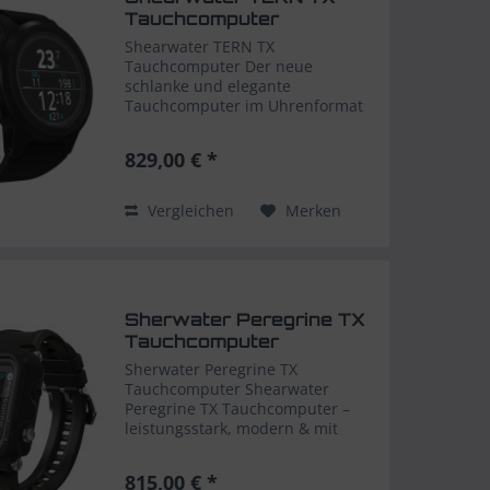
Tauchcomputer
Shearwater TERN TX
Tauchcomputer Der neue
schlanke und elegante
Tauchcomputer im Uhrenformat
für den Alltagesgeberauch
entwickelt von Shearwater. Der
829,00 € *
kompakte Shearwater
Tauchcomputer definiert
Tauchkomfort und Vielseitigkeit
Vergleichen
Merken
für...
Sherwater Peregrine TX
Tauchcomputer
Sherwater Peregrine TX
Tauchcomputer Shearwater
Peregrine TX Tauchcomputer –
leistungsstark, modern & mit
Luftintegration Der Shearwater
Peregrine TX ist die erweiterte
815,00 € *
Version des beliebten Peregrine