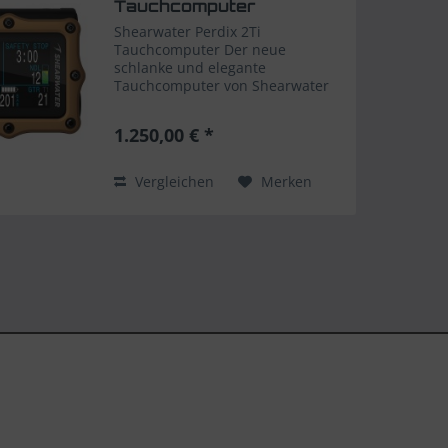
Tauchcomputer
(Journeys...
Shearwater Perdix 2Ti
Tauchcomputer Der neue
schlanke und elegante
Tauchcomputer von Shearwater
für Nitrox, Trimix, Rebreather
uvm. in der Journeys Edition in
1.250,00 € *
Gold OC Recreational Drei Gas
Nitrox Computer mit Features für
den...
Vergleichen
Merken