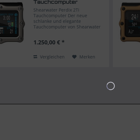
Tauchcomputer
Shearwater Perdix 2Ti
Tauchcomputer Der neue
schlanke und elegante
Tauchcomputer von Shearwater
für Nitrox, Trimix, Rebreather
uvm. OC Recreational Drei Gas
1.250,00 € *
Nitrox Computer mit Features für
den
anspruchsvollen Tauchenthusiasten....
Vergleichen
Merken