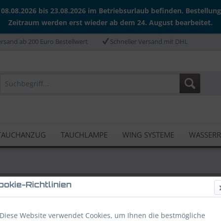
 08.08.2026 bis 23.08.2026 im Betriebsurlaub befinden. Bestellun
Zeitraum werden erst wieder ab dem 24. August bearbeitet.
rsand ab 200 Euro Bestellwert
Schneller Versand mit DHL
TAUCHANZUG
TAUCHLAMPE
WING SYSTEME
WASSER
ookie-Richtlinien
e von Shearwater
Diese Website verwendet Cookies, um Ihnen die bestmögliche
Shearwater