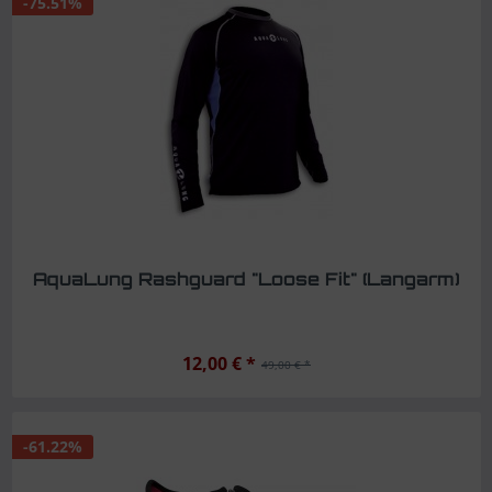
-75.51%
AquaLung Rashguard "Loose Fit" (Langarm)
12,00 € *
49,00 € *
-61.22%