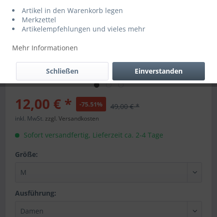
Artikel in den Warenkorb legen
Merkzettel
Artikelempfehlungen und vieles mehr
Mehr Informationen
Schließen
Einverstanden
12,00 € *
-75.51%
49,00 € *
inkl. MwSt.
zzgl. Versandkosten
Sofort versandfertig, Lieferzeit ca. 2-4 Tage
Größe:
Ausführung: