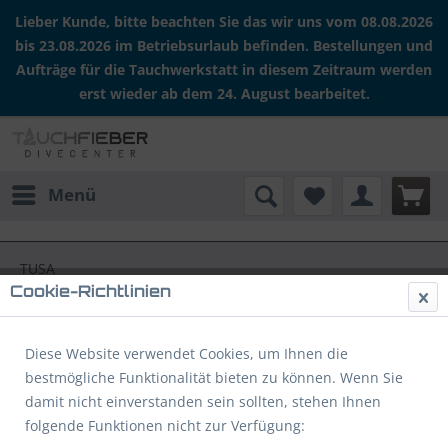
Lieber Kunde, bitte beachten Sie das wir uns vom 08.08.2026
bis 23.08.2026 im Betriebsurlaub befinden. Bestellungen und
Aufträge für die Tauchwerkstatt in diesem Zeitraum werden
erst wieder ab dem 24. August bearbeitet.
Menü
TUSA
Cookie-Richtlinien
Filtern
Diese Website verwendet Cookies, um Ihnen die
bestmögliche Funktionalität bieten zu können. Wenn Sie
Produkte von TUSA
damit nicht einverstanden sein sollten, stehen Ihnen
folgende Funktionen nicht zur Verfügung: