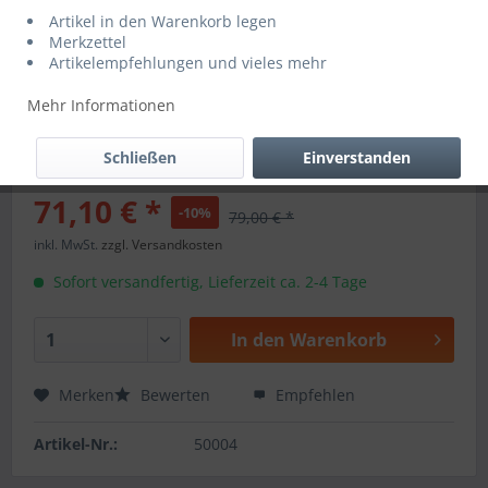
Artikel in den Warenkorb legen
Merkzettel
Artikelempfehlungen und vieles mehr
Mehr Informationen
Schließen
Einverstanden
71,10 € *
-10%
79,00 € *
inkl. MwSt.
zzgl. Versandkosten
Sofort versandfertig, Lieferzeit ca. 2-4 Tage
In den
Warenkorb
Merken
Bewerten
Empfehlen
Artikel-Nr.:
50004