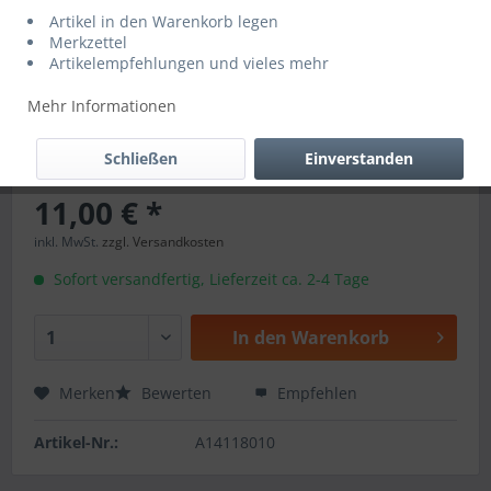
Artikel in den Warenkorb legen
Merkzettel
Artikelempfehlungen und vieles mehr
Mehr Informationen
Schließen
Einverstanden
11,00 € *
inkl. MwSt.
zzgl. Versandkosten
Sofort versandfertig, Lieferzeit ca. 2-4 Tage
In den
Warenkorb
Merken
Bewerten
Empfehlen
Artikel-Nr.:
A14118010