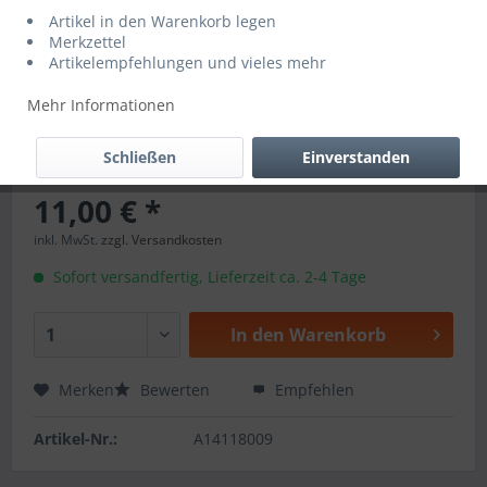
Artikel in den Warenkorb legen
Merkzettel
Artikelempfehlungen und vieles mehr
Mehr Informationen
Schließen
Einverstanden
11,00 € *
inkl. MwSt.
zzgl. Versandkosten
Sofort versandfertig, Lieferzeit ca. 2-4 Tage
In den
Warenkorb
Merken
Bewerten
Empfehlen
Artikel-Nr.:
A14118009