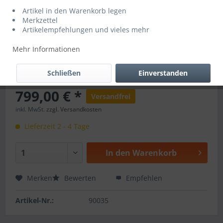
Artikel in den Warenkorb legen
Merkzettel
Artikelempfehlungen und vieles mehr
Mehr Informationen
Schließen
Einverstanden
799,00 € *
Versandfrei
inkl. MwSt.
zzgl. Versandkosten
Lieferzeit 2 - 4 Tage
In den
Warenkorb
Merken
Bewerten
Empfehlen
Artikel-Nr.:
90035