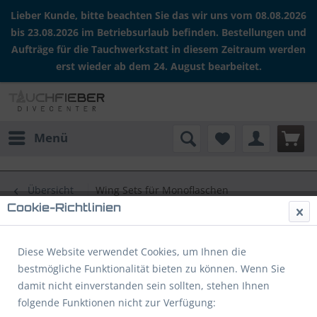
Lieber Kunde, bitte beachten Sie das wir uns vom 08.08.2026
bis 23.08.2026 im Betriebsurlaub befinden. Bestellungen und
Aufträge für die Tauchwerkstatt in diesem Zeitraum werden
erst wieder ab dem 24. August bearbeitet.
Menü
Übersicht
Wing Sets für Monoflaschen
Cookie-Richtlinien
DIRZONE Reisewing Set (14 Light)
Diese Website verwendet Cookies, um Ihnen die
bestmögliche Funktionalität bieten zu können. Wenn Sie
damit nicht einverstanden sein sollten, stehen Ihnen
folgende Funktionen nicht zur Verfügung: