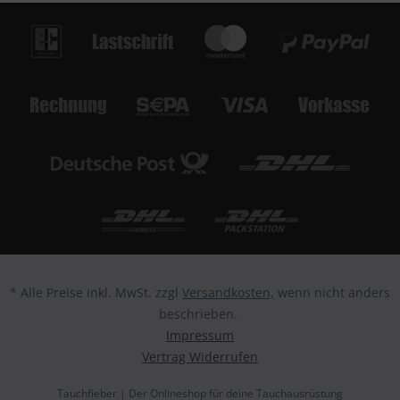
* Alle Preise inkl. MwSt. zzgl
Versandkosten,
wenn nicht anders
beschrieben.
Impressum
Vertrag Widerrufen
Tauchfieber | Der Onlineshop für deine Tauchausrüstung