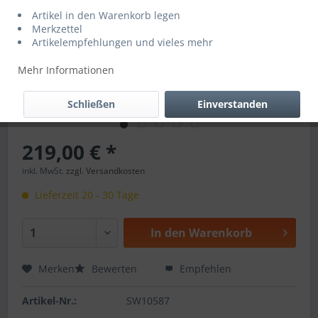
Artikel in den Warenkorb legen
Merkzettel
Artikelempfehlungen und vieles mehr
Mehr Informationen
Schließen
Einverstanden
219,00 € *
inkl. MwSt.
zzgl. Versandkosten
Lieferzeit 20 - 30 Tage
In den
Warenkorb
Merken
Bewerten
Empfehlen
Artikel-Nr.:
SW10587