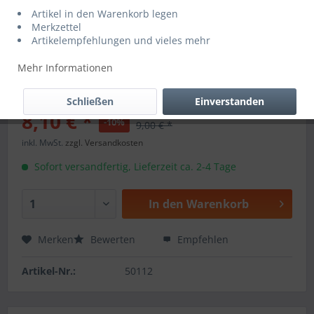
Artikel in den Warenkorb legen
Merkzettel
Artikelempfehlungen und vieles mehr
Mehr Informationen
Schließen
Einverstanden
8,10 € *
-10%
9,00 € *
inkl. MwSt.
zzgl. Versandkosten
Sofort versandfertig, Lieferzeit ca. 2-4 Tage
In den
Warenkorb
Merken
Bewerten
Empfehlen
Artikel-Nr.:
50112