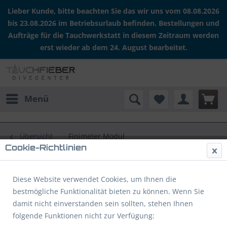
Lieber Kunde, bitte beachten Sie das wir uns vom 08.08.2026
bis 23.08.2026 im Betriebsurlaub befinden. Bestellungen und
Aufträge für die Tauchwerkstatt in diesem Zeitraum werden
erst wieder ab dem 24. August bearbeitet.
Menü
Übersicht
Finimeter Modul
Cookie-Richtlinien
Finimeter Konsole 45mm (Hülle)
Diese Website verwendet Cookies, um Ihnen die
bestmögliche Funktionalität bieten zu können. Wenn Sie
damit nicht einverstanden sein sollten, stehen Ihnen
folgende Funktionen nicht zur Verfügung: