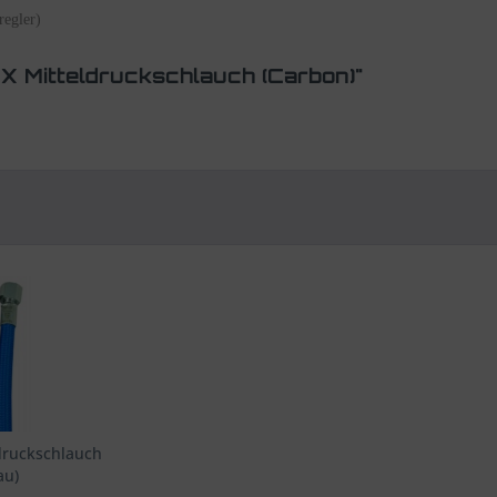
regler)
X Mitteldruckschlauch (Carbon)"
druckschlauch
au)