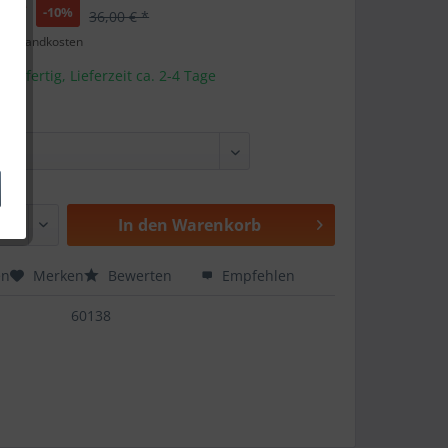
€ *
-10%
36,00 € *
. Versandkosten
andfertig, Lieferzeit ca. 2-4 Tage
e:
In den
Warenkorb
en
Merken
Bewerten
Empfehlen
60138