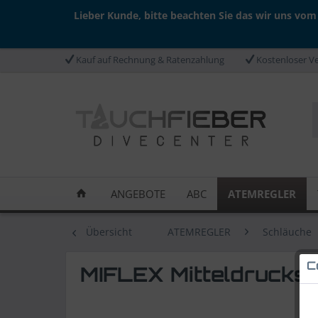
Lieber Kunde, bitte beachten Sie das wir uns vom
Kauf auf Rechnung & Ratenzahlung
Kostenloser Ve
ANGEBOTE
ABC
ATEMREGLER
Übersicht
ATEMREGLER
Schläuche
C
MIFLEX Mitteldrucksc