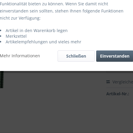
32,40 
Funktionalität bieten zu können. Wenn Sie damit nicht
einverstanden sein sollten, stehen Ihnen folgende Funktionen
inkl. MwSt.
zzgl
nicht zur Verfügung:
Sofort vers
Artikel in den Warenkorb legen
Schlauchläng
Merkzettel
Artikelempfehlungen und vieles mehr
Mehr Informationen
Schließen
Einverstanden
Vergleich
Artikel-Nr.: