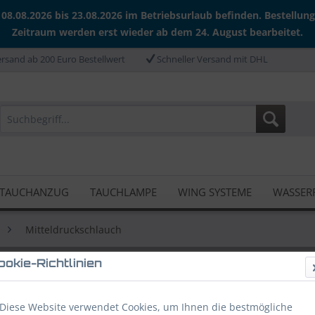
 08.08.2026 bis 23.08.2026 im Betriebsurlaub befinden. Bestellun
Zeitraum werden erst wieder ab dem 24. August bearbeitet.
rsand ab 200 Euro Bestellwert
Schneller Versand mit DHL
TAUCHANZUG
TAUCHLAMPE
WING SYSTEME
WASSER
Mitteldruckschlauch
ookie-Richtlinien
hlauch (Carbon)
Diese Website verwendet Cookies, um Ihnen die bestmögliche