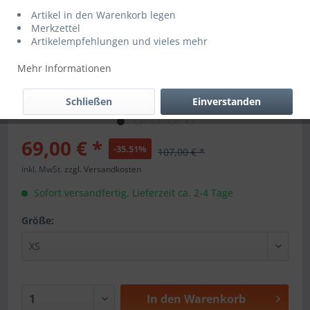
Artikel in den Warenkorb legen
Merkzettel
Artikelempfehlungen und vieles mehr
Mehr Informationen
Schließen
Einverstanden
69,00 € *
-35.51%
107,00 € *
inkl. MwSt.
zzgl. Versandkosten
Sofort versandfertig, Lieferzeit ca. 2-4 Tage
Größe:
In den
Warenkorb