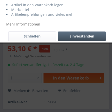
Artikel in den Warenkorb legen
Merkzettel
Artikelempfehlungen und vieles mehr
Mehr Informationen
Schließen
Einverstanden
53,10 € *
-10%
59,00 € *
inkl. MwSt.
zzgl. Versandkosten
Sofort versandfertig, Lieferzeit ca. 2-4 Tage
In den
Warenkorb
Merken
Bewerten
Empfehlen
Artikel-Nr.:
SFS08A