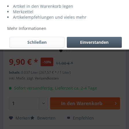
Artikel in den Warenkorb legen
Merkzettel
Artikelempfehlungen und vieles mehr
Mehr Informationen
Schließen
Einverstanden
9,90 € *
-10%
11,00 € *
Inhalt:
0.037 Liter (267,57 € * / 1 Liter)
inkl. MwSt.
zzgl. Versandkosten
Sofort versandfertig, Lieferzeit ca. 2-4 Tage
In den
Warenkorb
Merken
Bewerten
Empfehlen