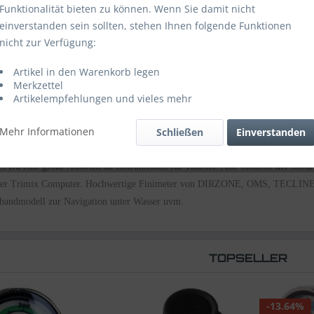
Funktionalität bieten zu können. Wenn Sie damit nicht
einverstanden sein sollten, stehen Ihnen folgende Funktionen
nicht zur Verfügung:
Artikel in den Warenkorb legen
Merkzettel
Artikelempfehlungen und vieles mehr
Mehr Informationen
Schließen
Einverstanden
es Du eine große Auswahl an Instrumenten für Taucher. Alle Modelle der She
der Trimix Computer. Hochwertige Finimeter von DIRZONE, OMS, TECLINE, 
bandmodell zur Navigation unter Wasser uvm.
TOPSELLER
-13.64%