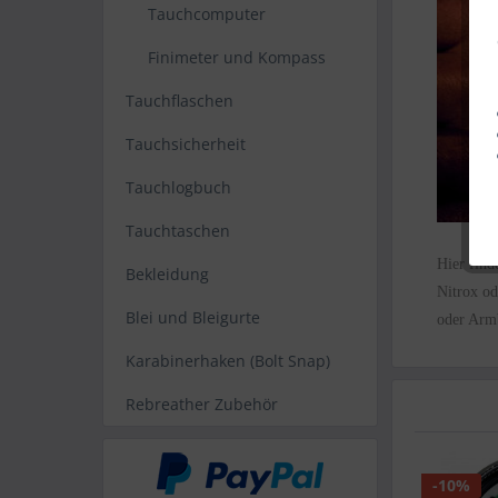
Tauchcomputer
Finimeter und Kompass
Tauchflaschen
Tauchsicherheit
Tauchlogbuch
Tauchtaschen
Hier find
Bekleidung
Nitrox o
Blei und Bleigurte
oder Arm
Karabinerhaken (Bolt Snap)
Rebreather Zubehör
-10%