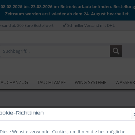
 08.08.2026 bis 23.08.2026 im Betriebsurlaub befinden. Bestellun
Zeitraum werden erst wieder ab dem 24. August bearbeitet.
rsand ab 200 Euro Bestellwert
Schneller Versand mit DHL
TAUCHANZUG
TAUCHLAMPE
WING SYSTEME
WASSER
ookie-Richtlinien
trumente und Tauchcomputer
Diese Website verwendet Cookies, um Ihnen die bestmögliche