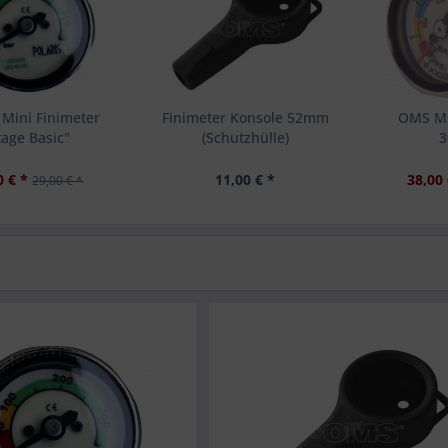
 Mini Finimeter
Finimeter Konsole 52mm
OMS Mi
tage Basic"
(Schutzhülle)
3
0 € *
11,00 € *
38,00 
29,00 € *