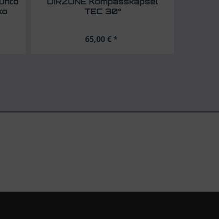
unto
DIRZONE Kompasskapsel
ko
TEC 30°
65,00 € *