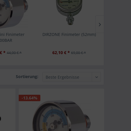
ni Finimeter
DIRZONE Finimeter (52mm)
DIRZON
00BAR
€ *
62,10 € *
2,00 €
44,00 € *
69,00 € *
Sortierung:
-13.64%