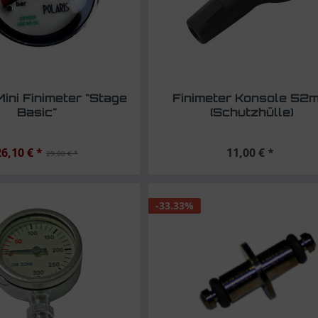
Mini Finimeter "Stage
Finimeter Konsole 52
Basic"
(Schutzhülle)
26,10 € *
11,00 € *
29,00 € *
-33.33%