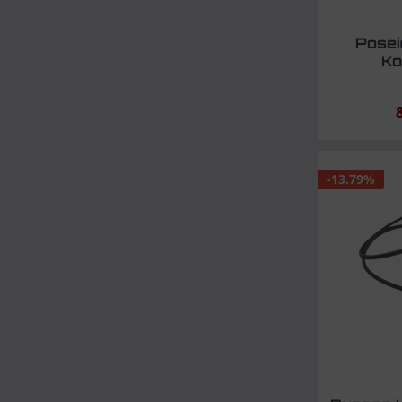
Posei
Ko
-13.79%