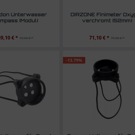
don Unterwasser
DIRZONE Finimeter Oxy
mpass (Modul)
verchromt (52mm)
89,10 € *
71,10 € *
99,00 € *
79,00 € *
-13.79%