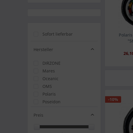
Sofort lieferbar
Polaris
"S
Hersteller
26,1
DIRZONE
Mares
Oceanic
OMS
Polaris
-10%
Poseidon
Shearwater
Preis
Tecline
TUSA