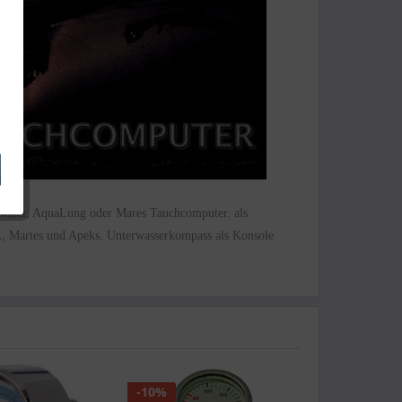
arwater, AquaLung oder Mares Tauchcomputer. als
Martes und Apeks. Unterwasserkompass als Konsole
-10%
-33.33%